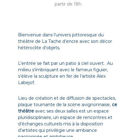
partir de 18h.
é
t
h
é
â
Bienvenue dans l’univers pittoresque du
t
théâtre de La Tache d’encre avec son décor
hétéroclite d’objets.
r
e
à
L’entrée se fait par un patio à ciel ouvert. Au
milieu s’imbriquant avec le fameux figuier,
A
s’élève la sculpture en fer de l’artiste Alex
v
Labejof.
i
g
Lieu de création et de diffusion de spectacles,
n
plaque tournante de la scène avignonnaise,
ce
o
théâtre
avec ses deux salles est un espace
n
pluridisciplinaire, un espace de rencontres et
d’échanges culturels mis à la disposition
d’artistes qui privilégie une ambiance
passionnée et ambitieuse.