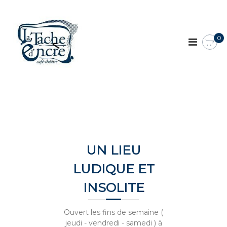
A
l
L
l
a
e
0
t
r
a
a
c
u
h
c
e
o
n
d
t
'
e
e
n
n
u
UN LIEU
c
r
LUDIQUE ET
e
INSOLITE
,
c
a
Ouvert les fins de semaine (
f
jeudi - vendredi - samedi ) à