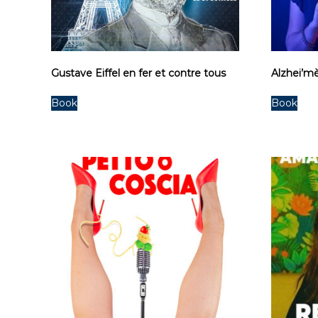
Gustave Eiffel en fer et contre tous
Alzhei’m
Book
Book