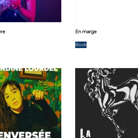
ère
En marge
Book