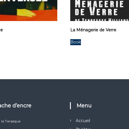
ée
La Ménagerie de Verre
Book
Tache d’encre
Menu
Accueil
e la Tarasque