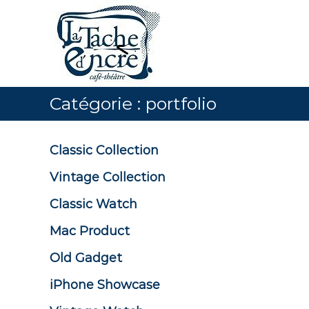
L
A
l
a
l
t
e
a
r
c
a
h
u
Catégorie :
portfolio
e
c
d
o
n
'
Classic Collection
t
e
e
n
Vintage Collection
n
c
u
Classic Watch
r
e
Mac Product
,
c
Old Gadget
a
iPhone Showcase
f
é