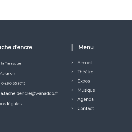
Tache d’encre
Menu
Accueil
e la Tarasque
Théâtre
Avignon
Expos
: 04.90.85.97.13
Musique
la.tache.dencre@wanadoo.fr
Agenda
ns légales
Contact