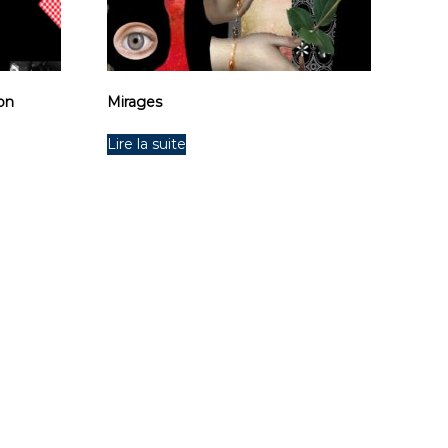
son
Mirages
Lire la suite