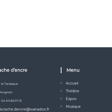
Tache d’encre
Menu
Accueil
e la Tarasque
Théâtre
Avignon
Expos
: 04.90.85.97.13
Musique
la.tache.dencre@wanadoo.fr