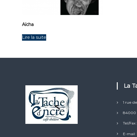
Aïcha
Lire la suite
La 
1 rue d
84000 
Tel/Fax 
E-mail: