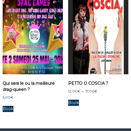
Qui sera le ou la meilleure
PETTO O COSCIA ?
drag-queen ?
P
12,00
€
–
17,00
€
l
5,00
€
C
a
Book
e
g
Book
p
e
r
d
o
e
p
d