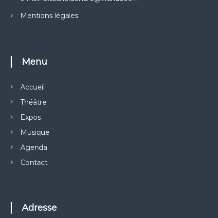
n
s
Mentions légales
.
L
e
s
Menu
o
p
t
Accueil
i
Théâtre
o
n
Expos
s
Musique
p
e
Agenda
u
Contact
v
e
n
t
Adresse
ê
t