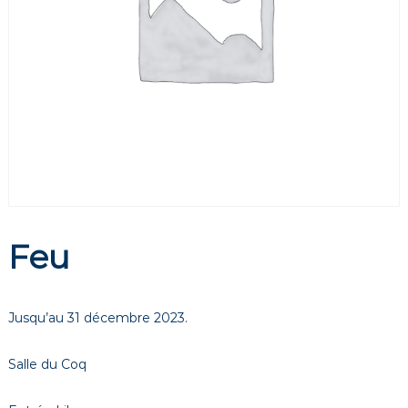
é
t
h
é
â
t
r
e
à
A
v
Feu
i
g
n
Jusqu’au 31 décembre 2023.
o
n
Salle du Coq