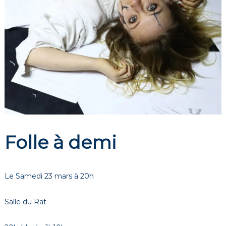
é
t
h
é
â
t
r
e
à
A
v
Folle à demi
i
g
n
Le Samedi 23 mars à 20h
o
n
Salle du Rat