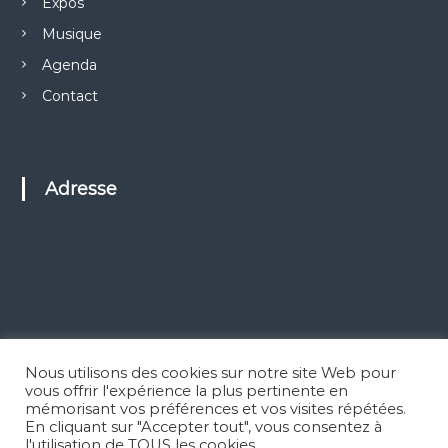
Expos
Musique
Agenda
Contact
Adresse
Nous utilisons des cookies sur notre site Web pour
vous offrir l'expérience la plus pertinente en
mémorisant vos préférences et vos visites répétées.
En cliquant sur "Accepter tout", vous consentez à
l'utilisation de TOUS les cookies.