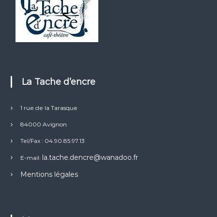
La Tache d’encre
1 rue de la Tarasque
84000 Avignon
Tel/Fax : 04.90.85.97.13
la.tache.dencre@wanadoo.fr
E-mail:
Mentions légales