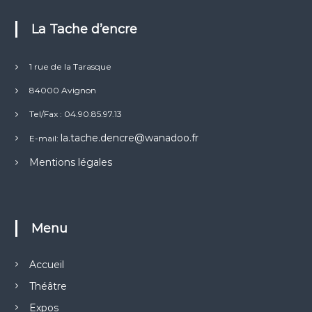
s
p
La Tache d’encre
e
u
v
1 rue de la Tarasque
e
84000 Avignon
n
t
Tel/Fax : 04.90.85.97.13
ê
la.tache.dencre@wanadoo.fr
t
E-mail:
r
Mentions légales
e
c
h
o
i
Menu
s
i
Accueil
e
s
Théâtre
s
Expos