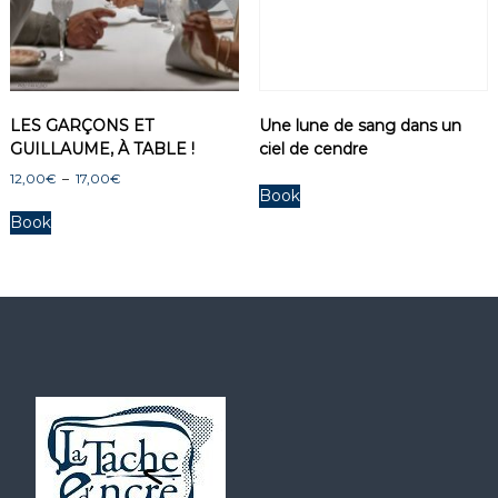
LES GARÇONS ET
Une lune de sang dans un
GUILLAUME, À TABLE !
ciel de cendre
P
12,00
€
–
17,00
€
Book
l
C
a
Book
e
g
p
e
r
d
o
e
p
d
r
u
i
i
x
t
a
:
p
1
2
l
,
u
0