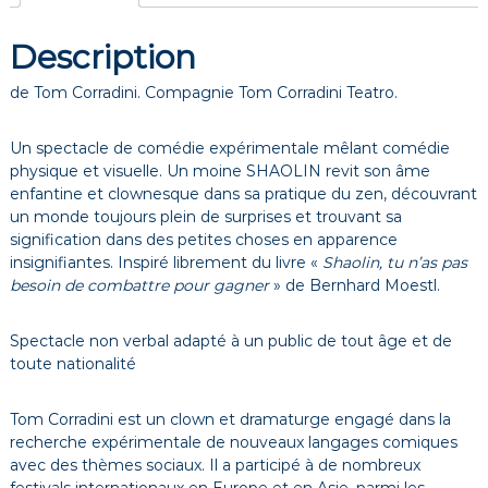
e
S
Description
H
A
de Tom Corradini. Compagnie Tom Corradini Teatro.
O
L
I
Un spectacle de comédie expérimentale mêlant comédie
N
physique et visuelle. Un moine SHAOLIN revit son âme
C
enfantine et clownesque dans sa pratique du zen, découvrant
L
un monde toujours plein de surprises et trouvant sa
O
signification dans des petites choses en apparence
W
insignifiantes. Inspiré librement du livre «
Shaolin, tu n’as pas
N
besoin de combattre pour gagner
» de Bernhard Moestl.
Spectacle non verbal adapté à un public de tout âge et de
toute nationalité
Tom Corradini est un clown et dramaturge engagé dans la
recherche expérimentale de nouveaux langages comiques
avec des thèmes sociaux. Il a participé à de nombreux