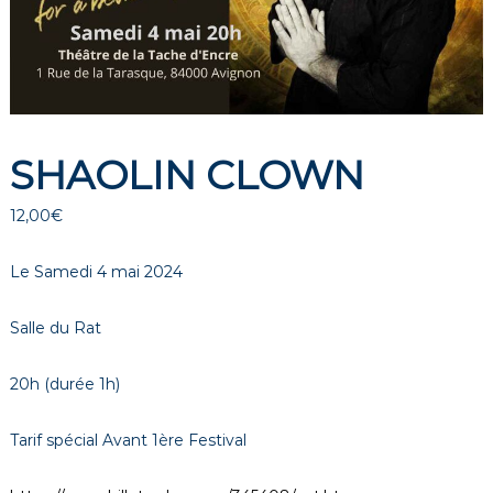
é
t
h
é
â
t
SHAOLIN CLOWN
r
e
12,00
€
à
A
Le Samedi 4 mai 2024
v
i
Salle du Rat
g
n
20h (durée 1h)
o
n
Tarif spécial Avant 1ère Festival