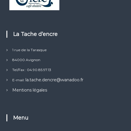
s
0
i
€
e
à
u
1
7
r
,
La Tache d’encre
s
0
v
0
a
€
1 rue de la Tarasque
r
i
84000 Avignon
a
Tel/Fax : 04.90.85.97.13
t
i
la.tache.dencre@wanadoo.fr
E-mail:
o
n
Mentions légales
s
.
L
e
Menu
s
o