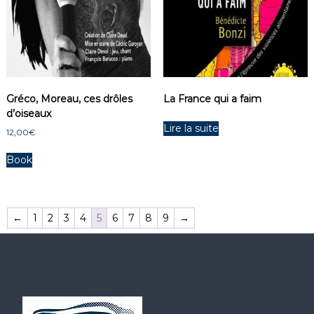
Gréco, Moreau, ces drôles
La France qui a faim
d’oiseaux
Lire la suite
12,00
€
Book
←
1
2
3
4
5
6
7
8
9
→