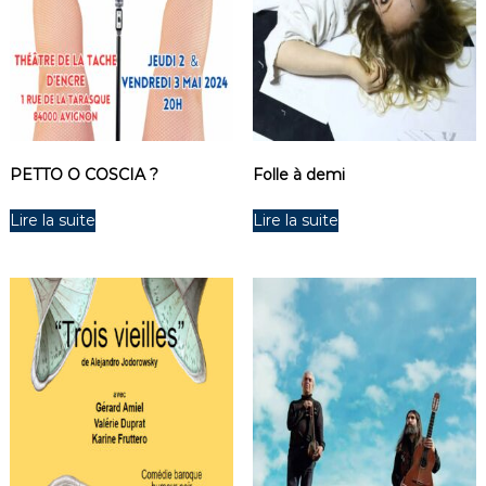
t
PETTO O COSCIA ?
Folle à demi
Lire la suite
Lire la suite